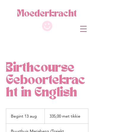
M
oe
de
r
kracht
Birthcourse
Geboortekrac
ht in English
335,00
met
Begint 13 aug
B
335,00 met tikkie
tikkie
e
g
Buurthuis Mariaberg /Trajekt