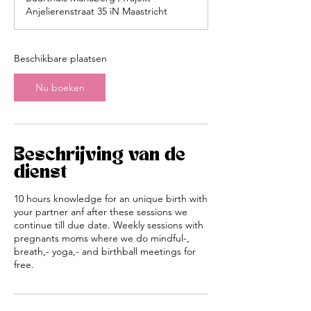
i
Anjelierenstraat 35 iN Maastricht
n
t
1
3
Beschikbare plaatsen
a
u
Nu boeken
g
Beschrijving van de
dienst
10 hours knowledge for an unique birth with
your partner anf after these sessions we
continue till due date. Weekly sessions with
pregnants moms where we do mindful-,
breath,- yoga,- and birthball meetings for
free.