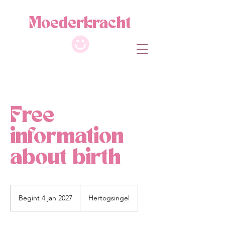
M
oe
de
r
kracht
Free
information
about birth
Begint 4 jan 2027
B
Hertogsingel
e
g