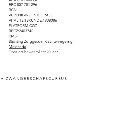
ERC
857 781 296
BCN
VERENIGING INTEGRALE
VITALITEITSKUNDE:
1908086
PLATFORM CGZ
RBCZ:240374R
KMS
Stichting Zorggeschil Klachtenregeling
Meldcode
Dossiers bewaarplicht 20 jaar
ZWANGERSCHAPSCURSUS
ZEN ZWANGER
2E BEVALLING
4E TRIMESTER
VADERKRACHT
SLAAPTRAJECTEN
BABY EHBO
BABYMASSAGE
DRAAGCONSULT
MOMMY ME-TIME
RUST IN JE MOEDERROL