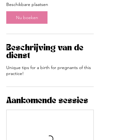
i
Beschikbare plaatsen
n
t
Nu boeken
4
j
a
n
2
Beschrijving van de
0
dienst
2
7
Unique tips for a birth for pregnants of this
practice!
Aankomende sessies