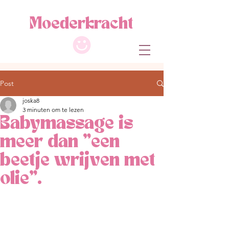
M
oe
de
r
kracht
Post
joska8
3 minuten om te lezen
Babymassage is
meer dan "een
beetje wrijven met
olie".