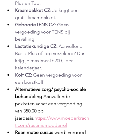
Plus en Top. 
Kraampakket CZ
: Je krijgt een 
gratis kraampakket.
GeboorteTENS CZ
: Geen 
vergoeding voor TENS bij 
bevalling. 
Lactatiekundige CZ:
 Aanvullend 
Basis, Plus of Top verzekerd? Dan 
krijg je maximaal €200,- per 
kalenderjaar.
Kolf CZ:
 Geen vergoeding voor 
een borstkolf.
Alternatieve zorg/ psycho-sociale 
behandeling 
Aanvullende 
pakketen vanaf een vergoeding 
van 350,00 op 
jaarbasis.
https://www.moederkrach
t.com/rustinjemoederrol
Reanimatie cursus
 wordt vergoed 