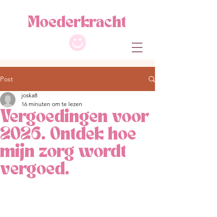
M
oe
de
r
kracht
Post
joska8
16 minuten om te lezen
Vergoedingen voor
2026. Ontdek hoe
mijn zorg wordt
vergoed.