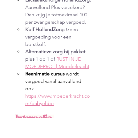
Aanvullend Plus verzekerd? 
Dan krijg je totmaximaal 100  
per zwangerschap vergoed.
Kolf HollandZorg:
 Geen 
vergoeding voor een 
borstkolf. 
Alternatieve zorg bij pakket 
plus 
1 op 1 of 
RUST IN JE 
MOEDERROL | Moederkracht
Reanimatie cursus
 wordt 
vergoed vanaf aanvullend  
ook 
https://www.moederkracht.co
m/babyehbo
Interpolis 
vergoedingen
Lees hier
 alles over de 