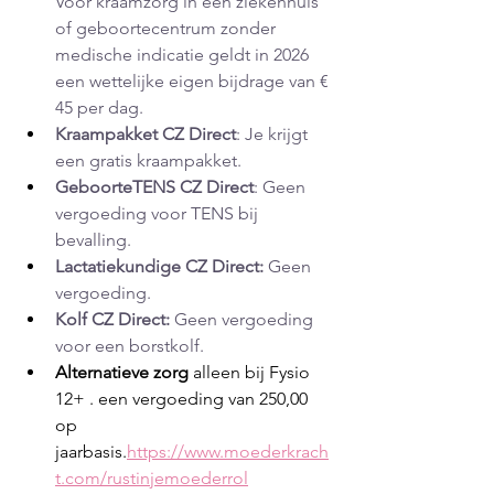
Voor kraamzorg in een ziekenhuis 
of geboortecentrum zonder 
medische indicatie geldt in 2026 
een wettelijke eigen bijdrage van € 
45 per dag.
Kraampakket CZ Direct
: Je krijgt 
een gratis kraampakket.
GeboorteTENS CZ Direct
: Geen 
vergoeding voor TENS bij 
bevalling. 
Lactatiekundige CZ Direct:
 Geen 
vergoeding.
Kolf CZ Direct:
 Geen vergoeding 
voor een borstkolf.
Alternatieve zorg 
alleen bij Fysio 
12+ . een vergoeding van 250,00 
op 
jaarbasis.
https://www.moederkrach
t.com/rustinjemoederrol