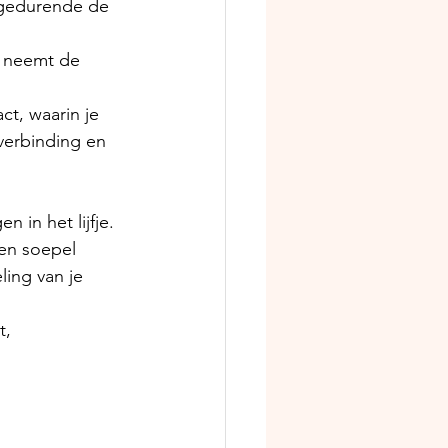
 gedurende de 
 neemt de 
t, waarin je 
 verbinding en 
 
 in het lijfje.
en soepel 
ing van je 
t,