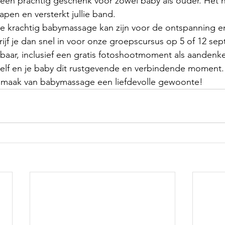
 een prachtig geschenk voor zowel baby als ouder. Het h
pen en versterkt jullie band. 
hoe krachtig babymassage kan zijn voor de ontspanning en
ijf je dan snel in voor onze groepscursus op 5 of 12 sep
baar, inclusief een gratis fotoshootmoment als aandenk
ezelf en je baby dit rustgevende en verbindende moment.
 maak van babymassage een liefdevolle gewoonte!