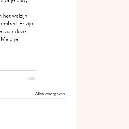
elpt je baby 
 het welzijn 
tember! Er zijn 
en aan deze 
 Meld je 
Alles weergeven