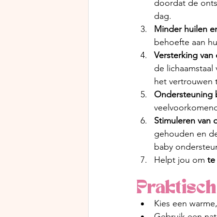
doordat de onts
dag.
Minder huilen e
behoefte aan hui
Versterking van
de lichaamstaal 
het vertrouwen 
Ondersteuning b
veelvoorkomende
Stimuleren van 
gehouden en de 
baby ondersteun
Helpt jou om 
te
Praktisc
Kies een warme,
Gebruik een nat