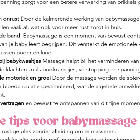
panning zorgt voor een betere verwerking van prikkels
n onrust 
Door de kalmerende werking van babymassage
len vaak af, wat ook voor meer rust zorgt in huis.
 de band  
Babymassage is een moment van bewust contac
van je baby leert begrijpen. Dit versterkt de emotionele
tussen ouder en kind.
ij babykwaaltjes 
Massage helpt bij het verminderen van
 klachten zoals buikkrampjes, verstopping en spanningen
de motoriek en groei 
Door de massage worden de spier
bloedcirculatie gestimuleerd, wat de algehele ontwikkel
t.
 vertragen 
en bewust te ontspannen van dit fijne momen
he tips voor babymassage
 rustige plek zonder afleiding om te masseren.
uurlijke olie zonder parfum om de huid te beschermen.