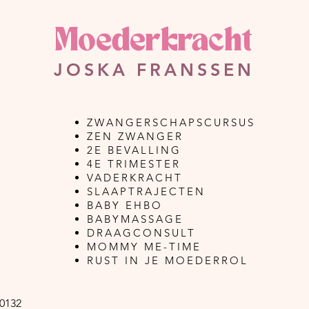
beetje wrijven met
mij
olie".
ver
Moederkracht
JOSKA FRANSSEN
ZWANGERSCHAPSCURSUS
ZEN ZWANGER
2E BEVALLING
4E TRIMESTER
VADERKRACHT
SLAAPTRAJECTEN
BABY EHBO
BABYMASSAGE
DRAAGCONSULT
MOMMY ME-TIME
RUST IN JE MOEDERROL
0132