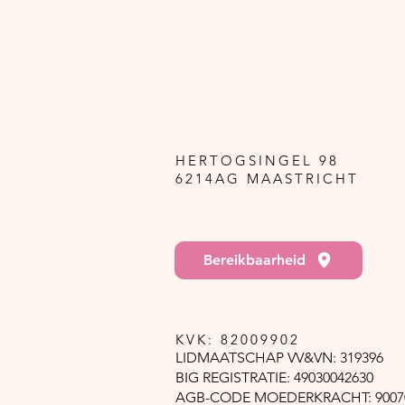
weinig maar laten
we het niet toe?
HERTOGSINGEL 98
6214AG MAASTRICHT
Bereikbaarheid
KVK: 82009902
LIDMAATSCHAP VV&VN: 319396
BIG REGISTRATIE: 49030042630
AGB-CODE MOEDERKRACHT: 9007