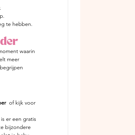
.
p.
eg te hebben.
uder
tmoment waarin 
elt meer 
 begrijpen 
ber
  of kijk voor 
is er een gratis 
e bijzondere 