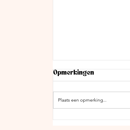
Opmerkingen
Plaats een opmerking...
Misschien doen
vaders niet te