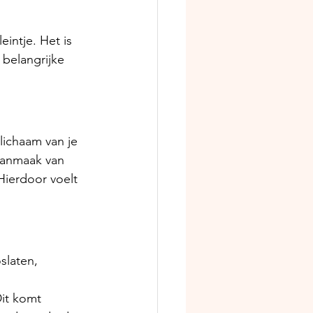
intje. Het is 
belangrijke 
lichaam van je 
aanmaak van 
ierdoor voelt 
slaten, 
it komt 