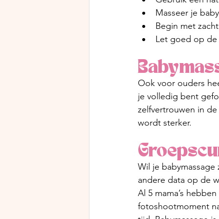
Masseer je baby
Begin met zacht
Let goed op de 
Babymass
Ook voor ouders hee
je volledig bent gef
zelfvertrouwen in de 
wordt sterker.
Groepscu
Wil je babymassage z
andere data op de w
Al 5 mama’s hebben zi
fotoshootmoment na 