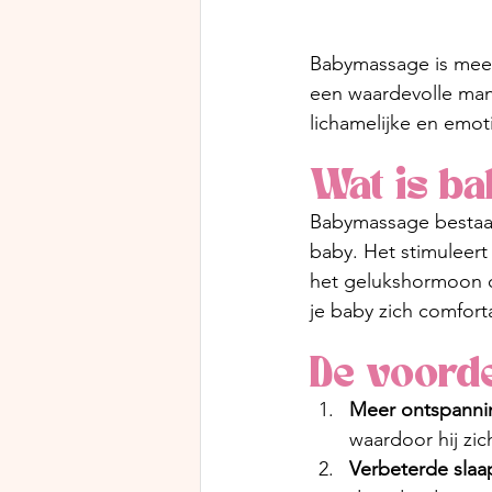
Babymassage is meer 
een waardevolle mani
lichamelijke en emot
Wat is b
Babymassage bestaat 
baby. Het stimuleert
het gelukshormoon ox
je baby zich comfor
De voord
Meer ontspanni
waardoor hij zich
Verbeterde slaa