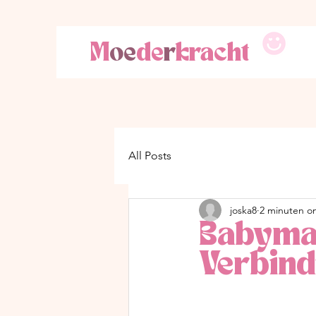
M
oe
de
r
kracht
All Posts
joska8
2 minuten o
Babymas
Verbind